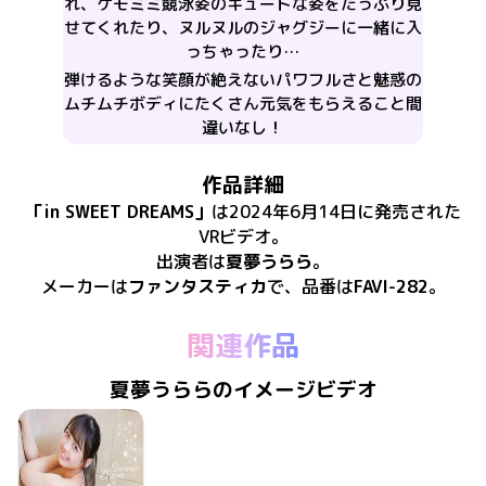
れ、ケモミミ競泳姿のキュートな姿をたっぷり見
せてくれたり、ヌルヌルのジャグジーに一緒に入
っちゃったり…
弾けるような笑顔が絶えないパワフルさと魅惑の
ムチムチボディにたくさん元気をもらえること間
違いなし！
作品詳細
「
in SWEET DREAMS
」
は
2024年6月14日
に
発売
された
VRビデオ
。
出演者は
夏夢うらら
。
メーカーは
ファンタスティカ
で、​
品番は
FAVI-282
。
関連作品
夏夢うららのイメージビデオ