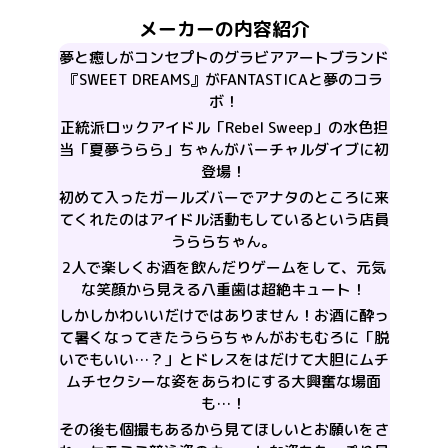
メーカーの内容紹介
夢と癒しがコンセプトのグラビアアートブランド
『SWEET DREAMS』がFANTASTICAと夢のコラ
ボ！
正統派ロックアイドル「Rebel Sweep」の水色担
当「夏夢うらら」ちゃんがバーチャルダイブに初
登場！
初めて入ったガールズバーでアナタのところに来
てくれたのはアイドル活動もしているという店員
うららちゃん。
2人で楽しくお酒を飲んだりゲームをして、元気
な笑顔から見える八重歯は超絶キュート！
しかしかわいいだけではありません！お酒に酔っ
て暑くなってきたうららちゃんがおもむろに「脱
いでもいい…？」とドレスをはだけて大胆にムチ
ムチセクシーな姿をあらわにする大興奮な場面
も…！
その後も個撮もあるから見てほしいとお願いをさ