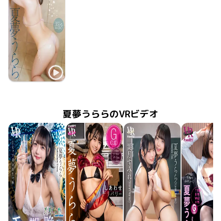
夏夢うらら
SUMMER DREAM
2024年10月30日
MMR-AZ467
夏夢うららのVRビデオ