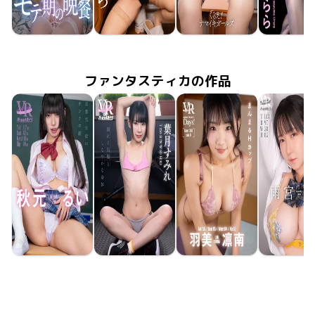
夏夢うらら
夏夢うらら
夏夢うらら
夏夢うら
葉月すみれ
2026年3月20日
FAMO-068
モテ期の晩餐 in 天馬幻想
2026年1月9日
FAVI-381
しあわせデリバリー
2025年10月
FAVI-36
2025年12月5日
FAVI-377
くらえ！ナマイキガールズ
ファンタスティカの作品
秋元るい
葉月すみれ
羽美凛南
雨宮留
2026年5月15日
FAVI-400
生意気生徒のオンナの顔
2026年5月8日
FAVI-398
揺れる黒髪としなやかな身体
2026年5月8日
FAAP-756
apartment Days! Guest 360 sideB
2026年5月
FAVI-39