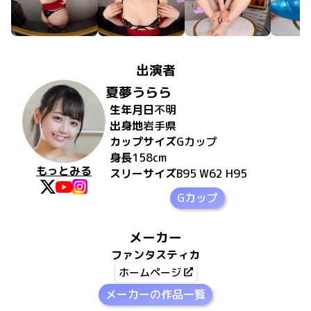
出演者
夏夢うらら
生年月日
不明
出身地
岩手県
カップサイズ
G
カップ
身長
158
cm
もっとみる
スリーサイズ
B95 W62 H95
Gカップ
メーカー
ファンタスティカ
ホームページ
メーカーの作品一覧