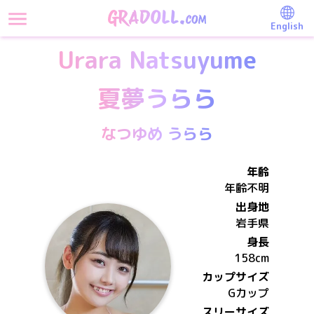
English
Urara Natsuyume
夏夢うらら
なつゆめ うらら
年齢
年齢不明
出身地
岩手県
身長
158
cm
カップサイズ
G
カップ
スリーサイズ