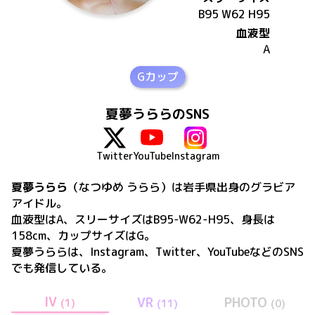
B95 W62 H95
血液型
A
Gカップ
夏夢うららのSNS
Twitter
YouTube
Instagram
夏夢うらら
（なつゆめ うらら）
は
岩手県出身の
グラビア
アイドル。
血液型はA、スリーサイズはB95-W62-H95、身長は
158cm、カップサイズはG
。
夏夢うらら
は、
Instagram、Twitter、YouTube
などのSNS
でも発信している。
IV
VR
PHOTO
(
1
)
(
11
)
(
0
)