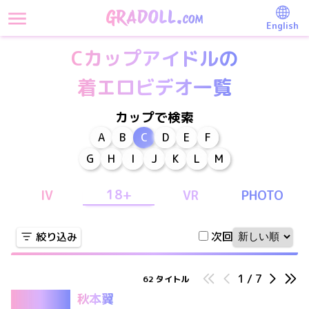
English
Cカップアイドルの
着エロビデオ一覧
カップで検索
A
B
C
D
E
F
G
H
I
J
K
L
M
18+
IV
VR
PHOTO
次回
絞り込み
1
/
7
62
タイトル
秋本翼