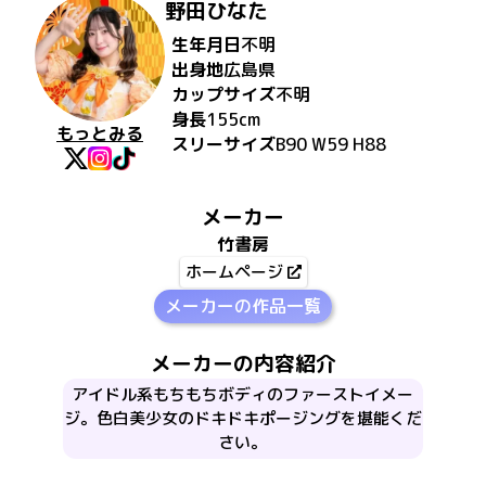
野田ひなた
生年月日
不明
出身地
広島県
カップサイズ
不明
身長
155
cm
もっとみる
スリーサイズ
B90 W59 H88
メーカー
竹書房
ホームページ
メーカーの作品一覧
メーカーの内容紹介
アイドル系もちもちボディのファーストイメー
ジ。色白美少女のドキドキポージングを堪能くだ
さい。