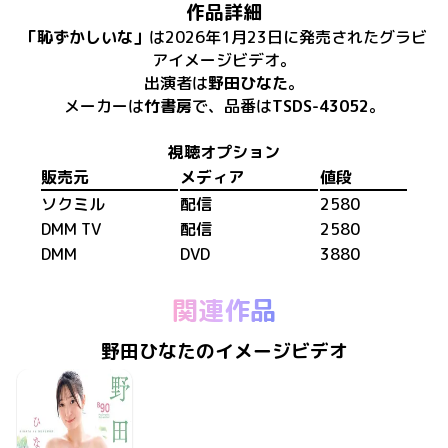
作品詳細
「
恥ずかしいな
」
は
2026年1月23日
に
発売
された
グラビ
アイメージビデオ
。
出演者は
野田ひなた
。
メーカーは
竹書房
で、​
品番は
TSDS-43052
。
視聴オプション
販売元
メディア
値段
ソクミル
配信
2580
DMM TV
配信
2580
DMM
DVD
3880
関連作品
野田ひなたのイメージビデオ