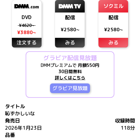
ソクミル
DVD
配信
配信
¥4620~
¥2580~
¥2580~
¥3880~
注文する
みる
みる
グラビア配信見放題
DMMプレミアムで
月額550円
30日間無料
詳しくはこちら
グラビア見放題
タイトル
恥ずかしいな
発売日
収録時間
2026年1月23日
118分
品番