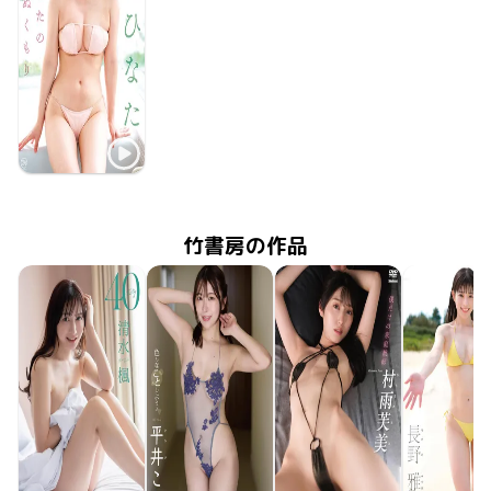
野田ひなた
ひなたのぬくもり
2026年4月29日
MMR-AZ616
竹書房の作品