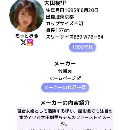
大田樹里
生年月日
1995年8月20日
出身地
東京都
カップサイズ
不明
身長
157
cm
もっとみる
スリーサイズ
B89 W78 H84
1990年代
メーカー
竹書房
ホームページ
メーカーの作品一覧
メーカーの内容紹介
舞台女優として活躍するほか、撮影会でも注目を
集めている大田樹里ちゃんのファーストイメー
ジ。