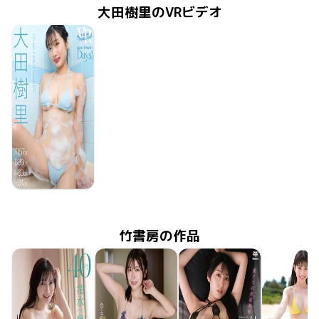
大田樹里のVRビデオ
大田樹里
2024年12月27日
FAAP-679
apartment Days! Guest 323 sideB
竹書房の作品