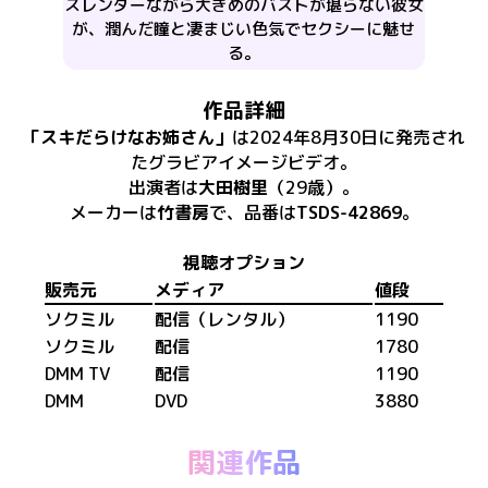
スレンダーながら大きめのバストが堪らない彼女
が、潤んだ瞳と凄まじい色気でセクシーに魅せ
る。
作品詳細
「
スキだらけなお姉さん
」
は
2024年8月30日
に
発売
され
た
グラビアイメージビデオ
。
出演者は
大田樹里
（29歳）
。
メーカーは
竹書房
で、​
品番は
TSDS-42869
。
視聴オプション
販売元
メディア
値段
ソクミル
配信（レンタル）
1190
ソクミル
配信
1780
DMM TV
配信
1190
DMM
DVD
3880
関連作品