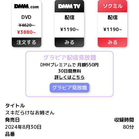
ソクミル
DVD
配信
配信
¥4620~
¥1190~
¥1190~
¥3880~
注文する
みる
みる
グラビア配信見放題
DMMプレミアムで
月額550円
30日間無料
詳しくはこちら
グラビア見放題
タイトル
スキだらけなお姉さん
発売日
収録時間
2024年8月30日
80分
品番