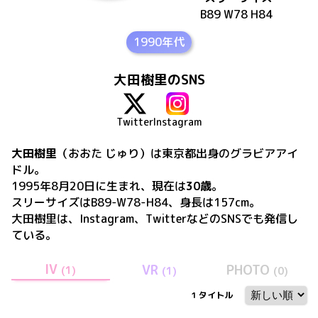
B89 W78 H84
1990年代
大田樹里のSNS
Twitter
Instagram
大田樹里
（おおた じゅり）
は
東京都出身の
グラビアアイ
ドル。
1995年8月20日
に生まれ、現在は
30歳
。
スリーサイズはB89-W78-H84、身長は157cm
。
大田樹里
は、
Instagram、Twitter
などのSNSでも発信し
ている。
IV
VR
PHOTO
(
1
)
(
1
)
(
0
)
1
タイトル