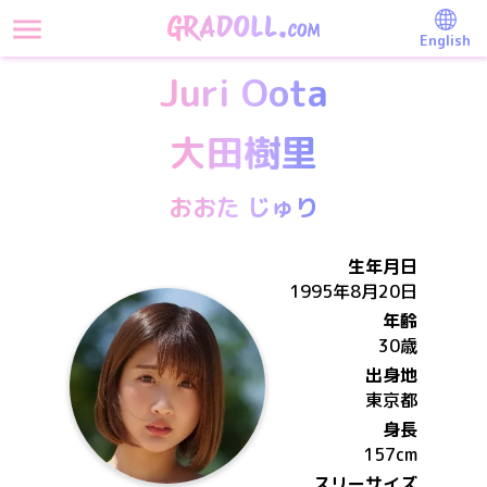
English
Juri Oota
大田樹里
おおた じゅり
生年月日
1995年8月20日
年齢
30歳
出身地
東京都
身長
157
cm
スリーサイズ