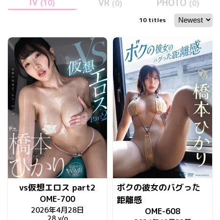
IV
VR
PHOTO
(
10
)
(
0
)
(
0
)
10
titles
vs仮想エロス part2
ボクの彼女のバグった
OME-700
距離感
2026年4月28日
OME-608
28 y/o