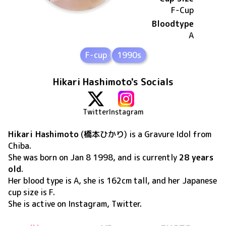
F
-Cup
Bloodtype
A
F-cup
1990s
Hikari Hashimoto's Socials
Twitter
Instagram
Hikari Hashimoto
(
橋本ひかり
) is a Gravure Idol
from
Chiba
.
She was born on
Jan 8 1998
, and is currently
28 years
old
.
Her blood type is A, she is 162cm tall, and her Japanese
cup size is F
.
She is active on
Instagram, Twitter
.