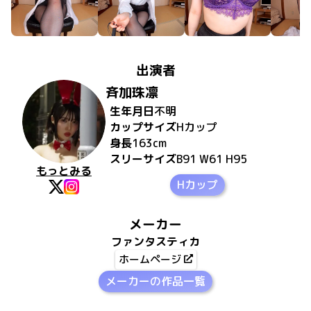
出演者
斉加珠凛
生年月日
不明
カップサイズ
H
カップ
身長
163
cm
スリーサイズ
B91 W61 H95
もっとみる
Hカップ
メーカー
ファンタスティカ
ホームページ
メーカーの作品一覧