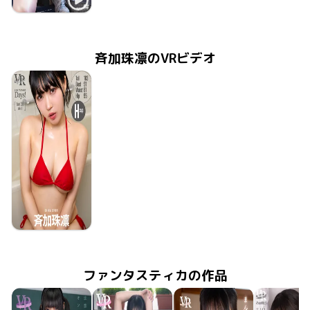
斉加珠凛
2025年9月26日
TSDS-43012
シュリ
斉加珠凛のVRビデオ
斉加珠凛
2025年8月22日
FAAP-705
apartment Days! Guest 335 sideB
ファンタスティカの作品