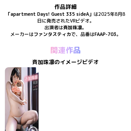
作品詳細
「
apartment Days! Guest 335 sideA
」
は
2025年8月8
日
に
発売
された
VRビデオ
。
出演者は
斉加珠凛
。
メーカーは
ファンタスティカ
で、​
品番は
FAAP-703
。
関連作品
斉加珠凛のイメージビデオ