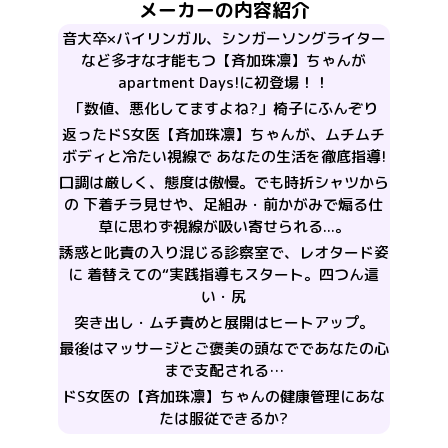
メーカーの内容紹介
音大卒×バイリンガル、シンガーソングライター
など多才な才能もつ【斉加珠凛】ちゃんが
apartment Days!に初登場！！
「数値、悪化してますよね?」椅子にふんぞり
返ったドS女医【斉加珠凛】ちゃんが、ムチムチ
ボディと冷たい視線で あなたの生活を徹底指導!
口調は厳しく、態度は傲慢。でも時折シャツから
の 下着チラ見せや、足組み・前かがみで煽る仕
草に思わず視線が吸い寄せられる...。
誘惑と叱責の入り混じる診察室で、レオタード姿
に 着替えての“実践指導もスタート。四つん這
い・尻
突き出し・ムチ責めと展開はヒートアップ。
最後はマッサージとご褒美の頭なでであなたの心
まで支配される…
ドS女医の【斉加珠凛】ちゃんの健康管理にあな
たは服従できるか?