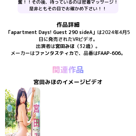
奮！！その後、待っているのは密着マッサージ！
是非ともその目でお確かめ下さい！！
作品詳細
「
apartment Days! Guest 290 sideA
」
は
2024年4月5
日
に
発売
された
VRビデオ
。
出演者は
宮田みほ
（32歳）
。
メーカーは
ファンタスティカ
で、​
品番は
FAAP-606
。
関連作品
宮田みほのイメージビデオ