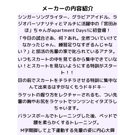
メーカーの内容紹介
シンガーソングライター、グラビアアイドル、ラ
ジオパーソナリティとマルチに活躍中の「宮田み
ほ」ちゃんがapartment Days!に初登場！
「今日の試合さあ、何？あれ。全然ついていけて
なかったじゃん、練習足りなすぎるんじゃな
い？」と部活の先輩の家で叱られているアナタ。
いつもスカートの中を見てるから集中できていな
い！とスカートを見ないようにする特訓がスター
ト！！
目の前でスカートをチラチラさせる特訓に集中な
んて出来るはずがなくもうドキドキ…
ラケットの握り方をレクチャーされるも、つい先
輩の胸やお尻をラケットでツンツンとイタズラし
ちゃいます。
バランスボールでトレーニングした後、ベッドで
腰を柔らかくするトレーニング。
M字開脚して上下運動する先輩の姿に内心大興