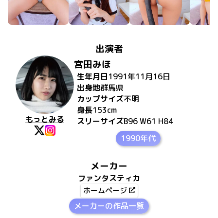
出演者
宮田みほ
生年月日
1991年11月16日
出身地
群馬県
カップサイズ
不明
身長
153
cm
もっとみる
スリーサイズ
B96 W61 H84
1990年代
メーカー
ファンタスティカ
ホームページ
メーカーの作品一覧