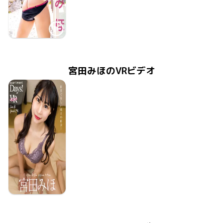
宮田みほ
2024年7月31日
MMR-AZ437
最高彼女の甘い誘い
宮田みほのVRビデオ
宮田みほ
2024年4月19日
FAAP-612
apartment Days! Guest 290 sideB