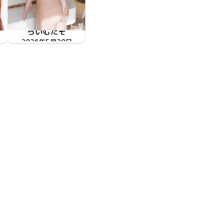
らいむたそ
2026年5月29日
TSDS-43085
リリック