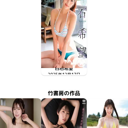
白石希望
2025年12月17日
Eternal Glow
MMR-AZ584
竹書房の作品