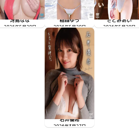
冴島なな
稲森ゆう
さとみあい
2026年5月29日
TSDS-43086
肉感接写2
ミルキー・グラマー
2026年5月29日
TSDS-43089
2026年5月29日
TSDS-43088
相思相愛
石井優希
ちょっと背伸び。
2026年3月27日
TSDS-43075