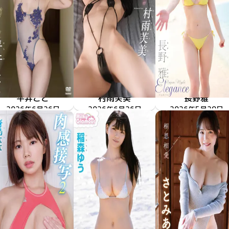
平井こと
村雨芙美
長野雅
色んなことしようよ
2026年6月26日
TSDS-43098
僕だけの家庭教師
2026年6月26日
TSDS-43093
2026年5月29日
TSDS-43087
Elegance