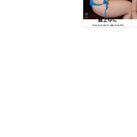
最上ゆに
2026年5月29日
TSDS-43091
神尻姫