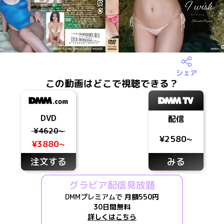
シェア
この動画はどこで視聴できる？
DVD
配信
¥4620~
¥2580~
¥3880~
注文する
みる
グラビア配信見放題
DMMプレミアムで
月額550円
30日間無料
詳しくはこちら