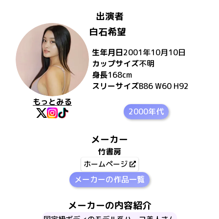
出演者
白石希望
生年月日
2001年10月10日
カップサイズ
不明
身長
168
cm
スリーサイズ
B86 W60 H92
もっとみる
2000年代
メーカー
竹書房
ホームページ
メーカーの作品一覧
メーカーの内容紹介