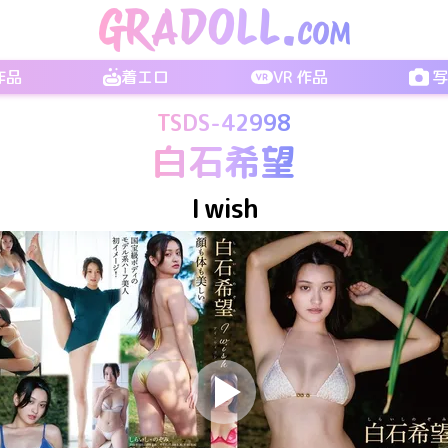
 作品
着エロ
VR 作品
TSDS-42998
白石希望
I wish