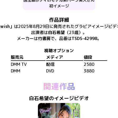
国宝級ボディのモデル系ハーフ美人さん
初イメージ
作品詳細
 wish
」
は
2025年8月29日
に
発売
された
グラビアイメージビデ
出演者は
白石希望
（23歳）
。
メーカーは
竹書房
で、​
品番は
TSDS-42998
。
視聴オプション
販売元
メディア
値段
DMM TV
配信
2580
DMM
DVD
3880
関連作品
白石希望のイメージビデオ