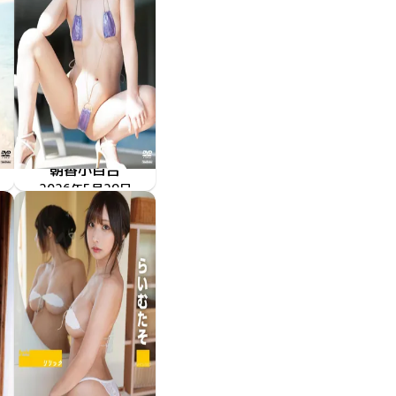
朝香小百合
シュウカイドウ
2026年5月29日
TSDS-43090