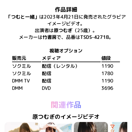
作品詳細
「
つむと一緒
」
は
2023年4月21日
に
発売
された
グラビア
イメージビデオ
。
出演者は
原つむぎ
（25歳）
。
メーカーは
竹書房
で、​
品番は
TSDS-42718
。
視聴オプション
販売元
メディア
値段
ソクミル
配信（レンタル）
1190
ソクミル
配信
1780
DMM TV
配信
1190
DMM
DVD
3696
関連作品
原つむぎのイメージビデオ