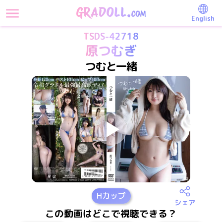
English
TSDS-42718
原つむぎ
つむと一緒
H
カップ
シェア
この動画はどこで視聴できる？