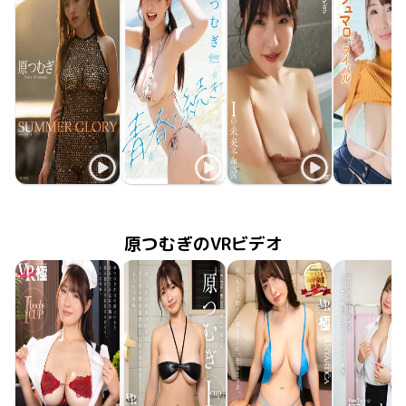
原つむぎ
原つむぎ
原つむぎ
原つむ
SUMMER GLORY
2026年1月23日
FG-002
2025年10月28日
青春の続き
OME-676
2025年5月10日
LCTD-41355
Iの未来予想図
2025年1月
TSDS-42
原つむぎのVRビデオ