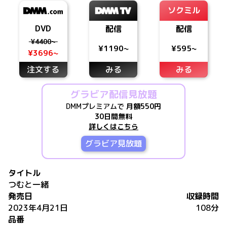
ソクミル
DVD
配信
配信
¥4400~
¥1190~
¥595~
¥3696~
注文する
みる
みる
グラビア配信見放題
DMMプレミアムで
月額550円
30日間無料
詳しくはこちら
グラビア見放題
タイトル
つむと一緒
発売日
収録時間
2023年4月21日
108分
品番