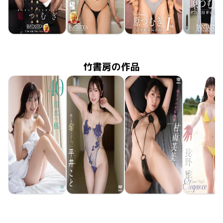
原つむぎ
原つむぎ
原つむぎ
原つむ
2025年12月5日
FAKWM-118
原つむぎが目の前にいるとなんでこんなにも胸が張り裂けそうになるんだろう、そんな世界。
2025年11月21日
FAKWM-117
びしょ濡れの原つむぎがどうやら僕の家で休憩したいみたいで、そういう世界。
2024年3月15日
FAKWM-103
原つむぎは酔うと寝ちゃうの、そんな世界。
2024年3月
FAKWM-1
竹書房の作品
清水楓
平井こと
村雨芙美
長野雅
2026年6月26日
TSDS-43095
40
2026年6月26日
TSDS-43098
色んなことしようよ
僕だけの家庭教師
2026年6月26日
TSDS-43093
2026年5月
TSDS-43
Eleganc