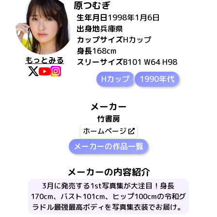
原つむぎ
生年月日
1998年1月6日
出身地
兵庫県
カップサイズ
H
カップ
身長
168
cm
もっとみる
スリーサイズ
B101 W64 H98
Hカップ
1990年代
メーカー
竹書房
ホームページ
メーカーの作品一覧
メーカーの内容紹介
3月に発売する1st写真集が大注目！身長
170cm、バスト101cm、ヒップ100cmの令和グ
ラドル最強最高ボディを写真集衣装でお届け。