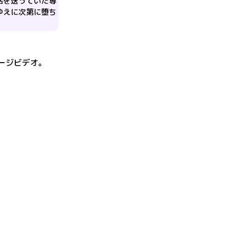
活を送っていた専
ゆえに次第に堕ち
ージビデオ
。