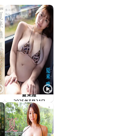
夏来唯
をお貸しします。
僕のエンドルフィン
2025年3月21日
TSDS-42942