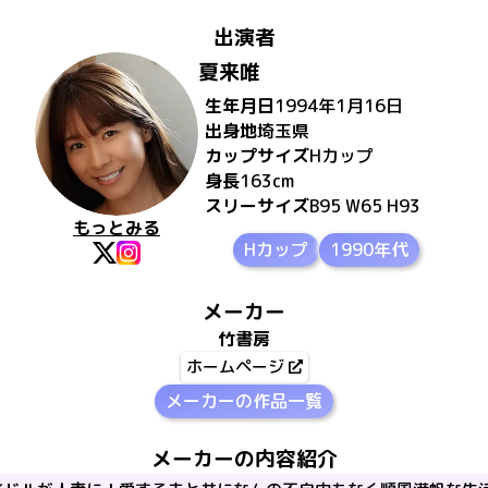
出演者
夏来唯
生年月日
1994年1月16日
出身地
埼玉県
カップサイズ
H
カップ
身長
163
cm
スリーサイズ
B95 W65 H93
もっとみる
Hカップ
1990年代
メーカー
竹書房
ホームページ
メーカーの作品一覧
メーカーの内容紹介