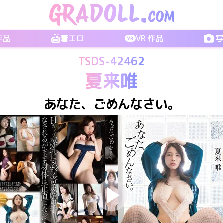
 作品
着エロ
VR 作品
TSDS-42462
夏来唯
あなた、ごめんなさい。