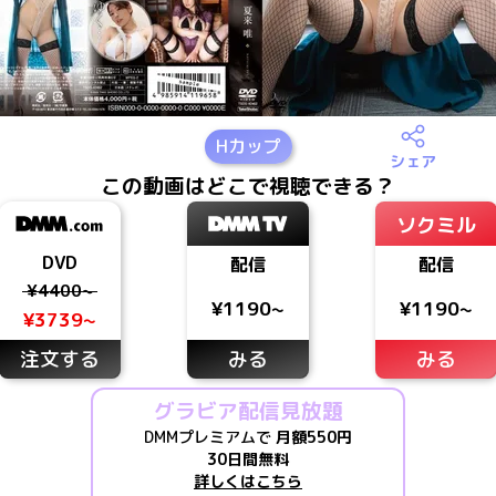
H
カップ
シェア
この動画はどこで視聴できる？
ソクミル
DVD
配信
配信
¥4400~
¥1190~
¥1190~
¥3739~
注文する
みる
みる
グラビア配信見放題
DMMプレミアムで
月額550円
30日間無料
詳しくはこちら