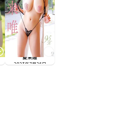
夏来唯
君
2023年7月26日
MMR-AZ323
唯美