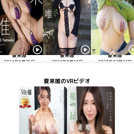
夏来唯
夏来唯
夏来唯
タワワのススメ
2024年6月25日
OME-581
最愛シーケンス
2024年3月21日
GUILD-279
どの季節でも最高な
2023年12月22日
TSDS-42770
夏来唯のVRビデオ