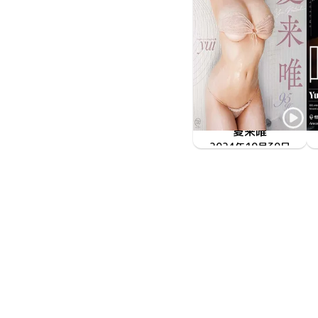
夏来唯
君のすべてを見たくて
2024年10月30日
MMR-AZ459