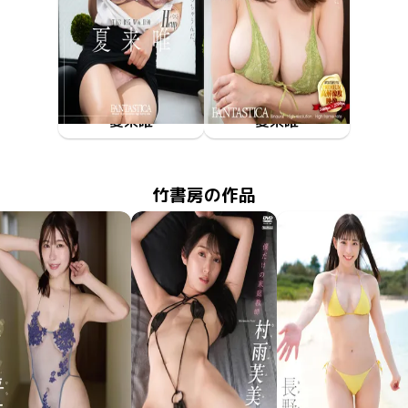
夏来唯
夏来唯
2026年3月6日
FAKWM-123
夏来唯は注意されるとつい言いなりになっちゃうんだ、そんな世界。
2026年2月6日
FAKWM-121
夏来唯とだったら結婚したいのに、そういう世界。
竹書房の作品