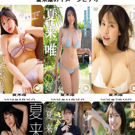
夏来唯
夏来唯
夏来唯
2026年3月25日
MMR-AZ604
恋する体温
2025年11月25日
OME-682
ボクの彼女のバグった距離感
2025年7月10日
LCDV-41362
夏来唯