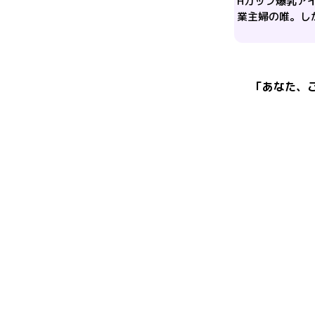
Hカップ爆乳ア
業主婦の唯。し
「
あなた、