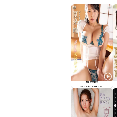
夏来唯
ボディスペシャル
2026年6月10日
LCDV-41427