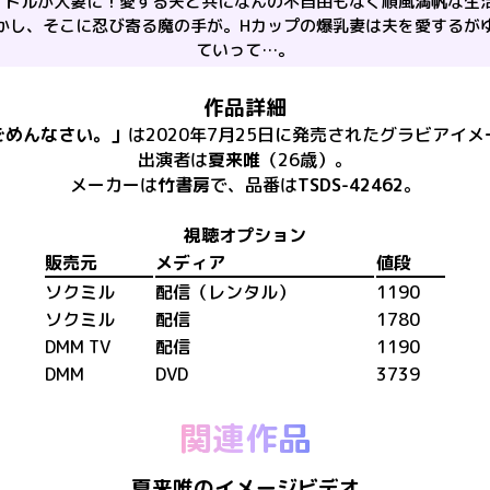
イドルが人妻に！愛する夫と共になんの不自由もなく順風満帆な生
かし、そこに忍び寄る魔の手が。Hカップの爆乳妻は夫を愛するが
ていって…。
作品詳細
ごめんなさい。
」
は
2020年7月25日
に
発売
された
グラビアイメ
出演者は
夏来唯
（26歳）
。
メーカーは
竹書房
で、​
品番は
TSDS-42462
。
視聴オプション
販売元
メディア
値段
ソクミル
配信（レンタル）
1190
ソクミル
配信
1780
DMM TV
配信
1190
DMM
DVD
3739
関連作品
夏来唯のイメージビデオ