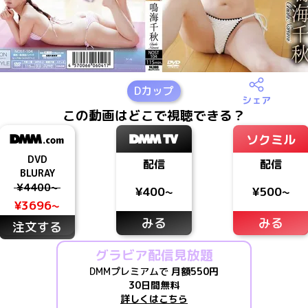
D
カップ
シェア
この動画はどこで視聴できる？
ソクミル
DVD
配信
配信
BLURAY
¥4400~
¥400~
¥500~
¥3696~
みる
みる
注文する
グラビア配信見放題
DMMプレミアムで
月額550円
30日間無料
詳しくはこちら