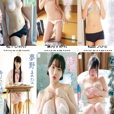
松下ひめの
葉月すみれ
松田つかさ
ひめのの海岸物語
2026年1月28日
NOST-119
2026年1月28日
First Time
NOST-118
大人になった君へ
2025年12月28日
NOST-116