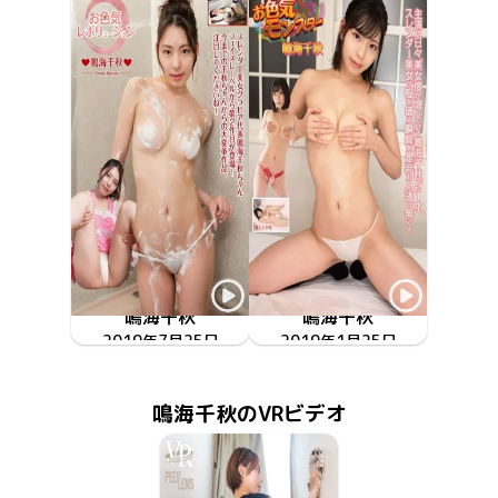
鳴海千秋
鳴海千秋
2019年7月25日
DFAA-028
お色気レボリューション
お色気モンスター
2019年1月25日
DFAA-016
鳴海千秋のVRビデオ