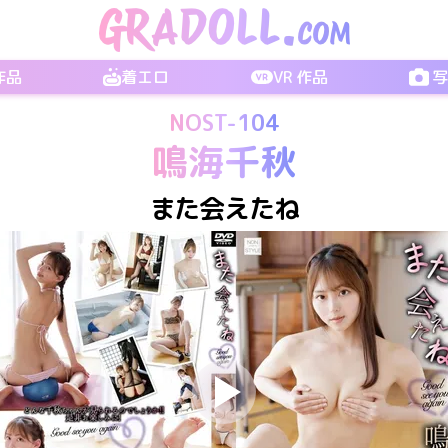
 作品
着エロ
VR 作品
NOST-104
鳴海千秋
また会えたね