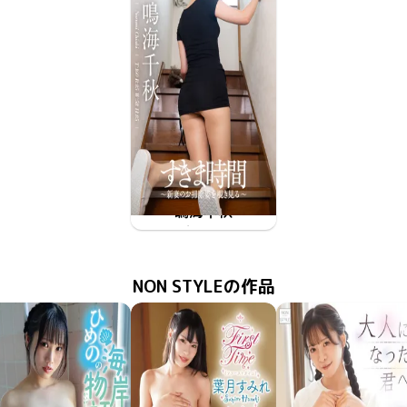
鳴海千秋
2025年11月28日
FAPL-060
すきま時間 〜新妻のお掃除姿を覗き見る〜
NON STYLEの作品