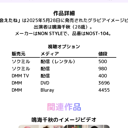
作品詳細
会えたね
」
は
2025年5月28日
に
発売
された
グラビアイメージ
出演者は
鳴海千秋
（28歳）
。
メーカーは
NON STYLE
で、​
品番は
NOST-104
。
視聴オプション
販売元
メディア
値段
ソクミル
配信（レンタル）
500
ソクミル
配信
980
DMM TV
配信
400
DMM
DVD
3696
DMM
Bluray
4455
関連作品
鳴海千秋のイメージビデオ