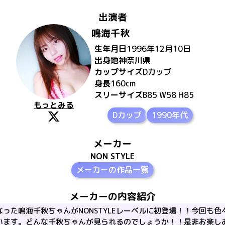
出演者
鳴海千秋
生年月日
1996年12月10日
出身地
神奈川県
カップサイズ
D
カップ
身長
160
cm
スリーサイズ
B85 W58 H85
もっとみる
Dカップ
1990年代
メーカー
NON STYLE
メーカーの作品一覧
メーカーの内容紹介
った鳴海千秋ちゃんがNONSTYLEレーベルに初登場！！今回も
います。どんな千秋ちゃんが見られるのでしょうか！！是非お楽し