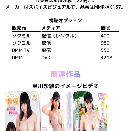
出演者は
星川沙羅
（22歳）
。
メーカーは
スパイスビジュアル
で、​
品番は
MMR-AK157
。
視聴オプション
販売元
メディア
値段
ソクミル
配信（レンタル）
400
ソクミル
配信
980
DMM TV
配信
550
DMM
DVD
3218
関連作品
星川沙羅のイメージビデオ