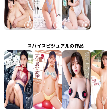
星川沙羅
星川沙羅
星川沙羅
塩江ゆう
2020年12月25日
MMR-AK147
ひとりじめ
2020年8月28日
MMR-AK138
美少女伝説 星降る恋心
ふたりの甘い蜜
2021年4月30日
MMR-AK153
スパイスビジュアルの作品
澄田綾乃
大泉凜
猫宮みみ
緒方日