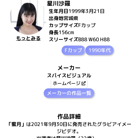
星川沙羅
生年月日
1999年3月21日
出身地
宮城県
カップサイズ
F
カップ
身長
156
cm
もっとみる
スリーサイズ
B88 W60 H88
Fカップ
1990年代
メーカー
スパイスビジュアル
ホームページ
メーカーの作品一覧
作品詳細
「
蜜月
」
は
2021年9月30日
に
発売
された
グラビアイメー
ジビデオ
。