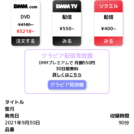
ソクミル
DVD
配信
配信
¥4180~
¥550~
¥400~
¥3218~
注文する
みる
みる
グラビア配信見放題
DMMプレミアムで
月額550円
30日間無料
詳しくはこちら
グラビア見放題
タイトル
蜜月
発売日
収録時間
2021年9月30日
90分
品番