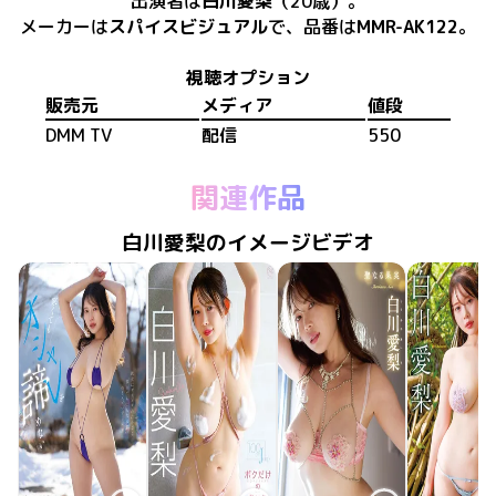
出演者は
白川愛梨
（20歳）
。
メーカーは
スパイスビジュアル
で、​
品番は
MMR-AK122
。
視聴オプション
販売元
メディア
値段
DMM TV
配信
550
関連作品
白川愛梨のイメージビデオ