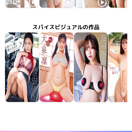
白川愛梨
白川愛梨
白川愛梨
白川愛
2026年6月23日
OME-708
寒くてもオシャレを諦めない
ボクだけのあいり
2026年3月25日
MMR-AZ606
2025年12月19日
TSDS-43042
聖なる果実
2025年9月
MMR-AZ5
愛しのア
スパイスビジュアルの作品
澄田綾乃
大泉凜
猫宮みみ
緒方日
2026年6月24日
MMR-AZ625
冷たい瞳、熱いカラダ
2026年6月24日
MMR-AZ630
雪とおりんとキミと
2026年6月24日
MMR-AZ629
抱きしめたくなるカラダ
やさしく溶
2026年6月
MMR-AZ6