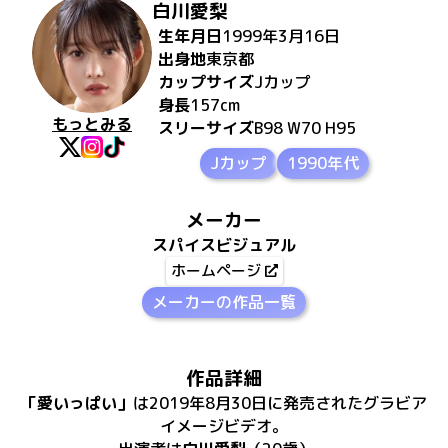
白川愛梨
生年月日
1999年3月16日
出身地
東京都
カップサイズ
J
カップ
身長
157
cm
もっとみる
スリーサイズ
B98 W70 H95
Jカップ
1990年代
メーカー
スパイスビジュアル
ホームページ
メーカーの作品一覧
作品詳細
「
愛いっぱい
」
は
2019年8月30日
に
発売
された
グラビア
イメージビデオ
。