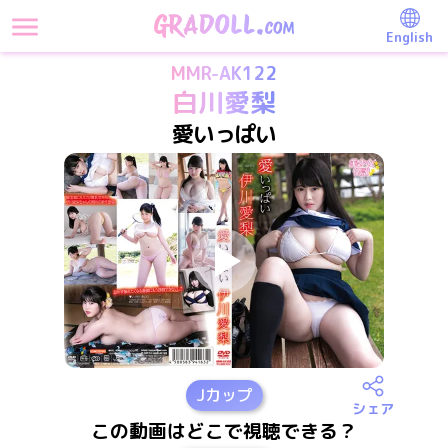
English
MMR-AK122
白川愛梨
愛いっぱい
J
カップ
シェア
この動画はどこで視聴できる？