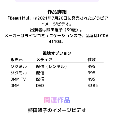
作品詳細
「
Beautiful
」
は
2021年7月20日
に
発売
された
グラビア
イメージビデオ
。
出演者は
熊田曜子
（39歳）
。
メーカーは
ラインコミュニケーションズ
で、​
品番は
LCDV-
41103
。
視聴オプション
販売元
メディア
値段
ソクミル
配信（レンタル）
495
ソクミル
配信
998
DMM TV
配信
495
DMM
DVD
3385
関連作品
熊田曜子のイメージビデオ