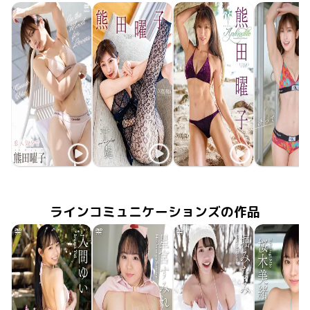
熊田曜子
熊田曜子
熊田曜子
熊田曜
2025年11月21日
TSDS-43027
恋人気分で
2025年8月27日
甘艶(あまつや)
MMR-AZ554
2025年4月30日
MMR-AZ515
Aphrodite
2024年11月
誘っていい
TSDS-42
ラインコミュニケーションズの作品