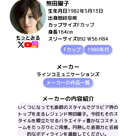
熊田曜子
生年月日
1982年5月13日
出身地
岐阜県
カップサイズ
F
カップ
身長
164
cm
もっとみる
スリーサイズ
B92 W56 H84
Fカップ
1980年代
メーカー
ラインコミュニケーションズ
メーカーの作品一覧
メーカーの内容紹介
いくつになっても抜群のスタイルでグラビア界の
トップを走るレジェンド熊田曜子。今回もそのス
タイルを際立たせるバラエイティ豊かなコスチュ
ームをたっぷりとご用意。円熟した表現力と芸術
的なボディラインを堪能してください。