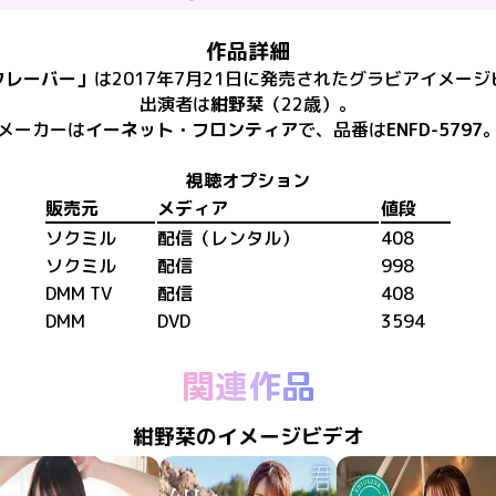
作品詳細
フレーバー
」
は
2017年7月21日
に
発売
された
グラビアイメージ
出演者は
紺野栞
（22歳）
。
メーカーは
イーネット・フロンティア
で、​
品番は
ENFD-5797
視聴オプション
販売元
メディア
値段
ソクミル
配信（レンタル）
408
ソクミル
配信
998
DMM TV
配信
408
DMM
DVD
3594
関連作品
紺野栞のイメージビデオ