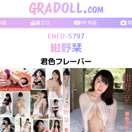
 作品
着エロ
VR 作品
ENFD-5797
紺野栞
君色フレーバー