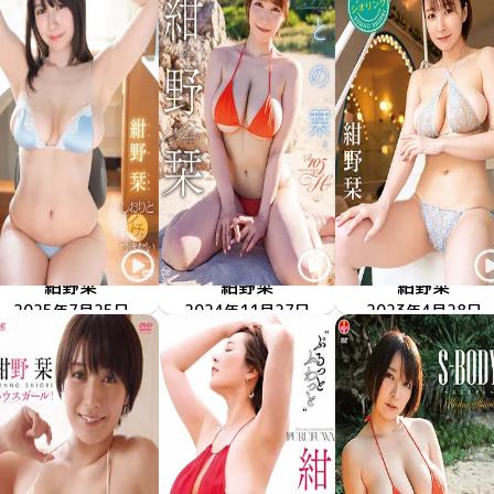
紺野栞
紺野栞
紺野栞
2025年7月25日
TSDS-42985
しおりとイチャつきたい
2024年11月27日
MMR-AZ471
君との栞
2023年4月28日
SBVD-0519
シオリンク