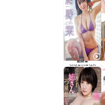
紺野栞
2025年11月26日
MMR-AZ575
とろけるしおりぶれんど