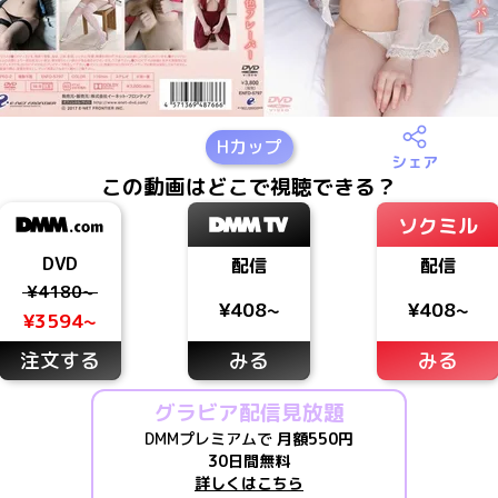
H
カップ
シェア
この動画はどこで視聴できる？
ソクミル
DVD
配信
配信
¥4180~
¥408~
¥408~
¥3594~
注文する
みる
みる
グラビア配信見放題
DMMプレミアムで
月額550円
30日間無料
詳しくはこちら