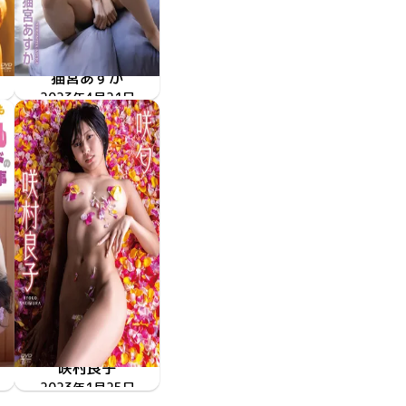
猫宮あすか
ニャンだふる！
2023年4月21日
ENFD-5987
咲村良子
事
2023年1月25日
ENFD-4387
咲匂