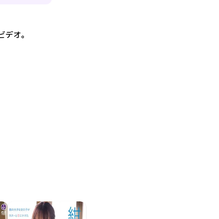
ビデオ
。
。