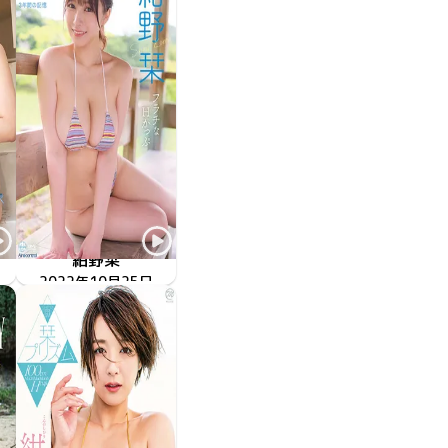
紺野栞
フラチなHかっぷ
2022年10月25日
OME-460