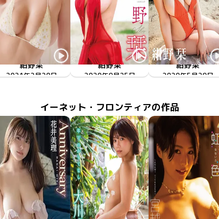
紺野栞
紺野栞
紺野栞
ハウスガール！
2021年2月20日
LCDV-41068
ぷるっとふわっと
2020年9月25日
MMR-AZ168
2020年5月29日
SBVD-0457
S-BODY
イーネット・フロンティアの作品