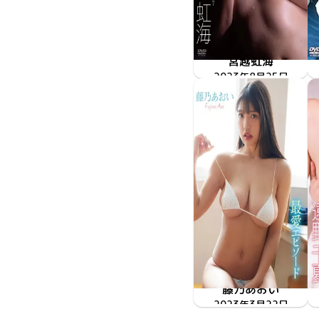
宮越虹海
2023年8月25日
ENFD-4394
彩虹
藤乃あおい
最愛エピソード
2023年3月22日
ENFD-5983