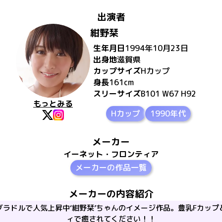
出演者
紺野栞
生年月日
1994年10月23日
出身地
滋賀県
カップサイズ
H
カップ
身長
161
cm
スリーサイズ
B101 W67 H92
もっとみる
Hカップ
1990年代
メーカー
イーネット・フロンティア
メーカーの作品一覧
メーカーの内容紹介
グラドルで人気上昇中‘紺野栞’ちゃんのイメージ作品。豊乳Fカップ
ィで癒されてください！！