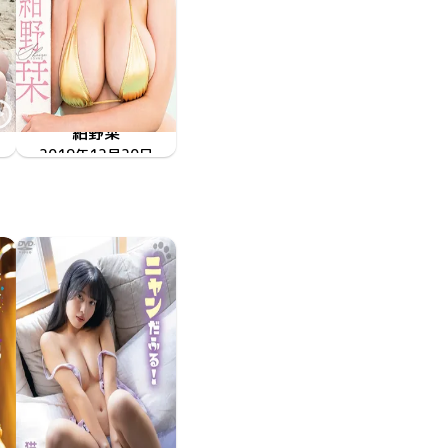
紺野栞
2019年12月20日
MMR-AZ143
栞プリズム