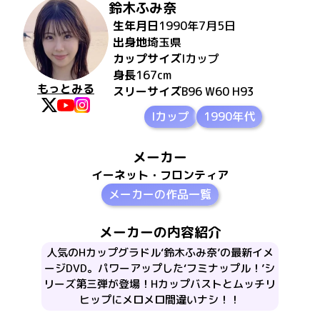
鈴木ふみ奈
生年月日
1990年7月5日
出身地
埼玉県
カップサイズ
I
カップ
身長
167
cm
もっとみる
スリーサイズ
B96 W60 H93
Iカップ
1990年代
メーカー
イーネット・フロンティア
メーカーの作品一覧
メーカーの内容紹介
人気のHカップグラドル‘鈴木ふみ奈’の最新イメ
ージDVD。パワーアップした‘フミナップル！’シ
リーズ第三弾が登場！Hカップバストとムッチリ
ヒップにメロメロ間違いナシ！！