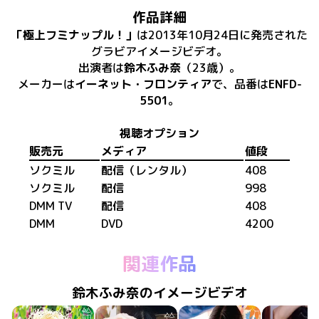
作品詳細
「
極上フミナップル！
」
は
2013年10月24日
に
発売
された
グラビアイメージビデオ
。
出演者は
鈴木ふみ奈
（23歳）
。
メーカーは
イーネット・フロンティア
で、​
品番は
ENFD-
5501
。
視聴オプション
販売元
メディア
値段
ソクミル
配信（レンタル）
408
ソクミル
配信
998
DMM TV
配信
408
DMM
DVD
4200
関連作品
鈴木ふみ奈のイメージビデオ