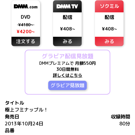
ソクミル
DVD
配信
配信
¥4180~
¥408~
¥408~
¥4200~
注文する
みる
みる
グラビア配信見放題
DMMプレミアムで
月額550円
30日間無料
詳しくはこちら
グラビア見放題
タイトル
極上フミナップル！
発売日
収録時間
2013年10月24日
80分
品番