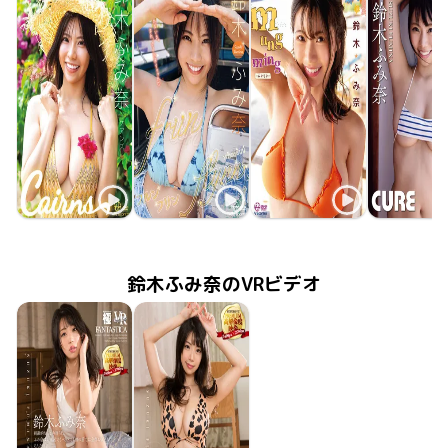
鈴木ふみ奈
鈴木ふみ奈
鈴木ふみ奈
鈴木ふみ
Cairns ケアンズ
2026年1月27日
OME-688
2024年10月22日
OME-605
frunflynn フルンフリン
2023年10月24日
OME-529
mung ming －ムンミン－
2020年5月
LCDV-41
CURE
鈴木ふみ奈のVRビデオ