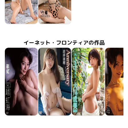
鈴木ふみ奈
鈴木ふみ奈
2019年12月13日
FAKWM-046
刺激的なふたり暮らし。ふみ奈はお風呂でもベッドでも僕の前では全部むき出し、そんな世界。
2019年12月6日
FAKWM-043
の優雅なカラダはいつでも僕のもの、そういう世界。
イーネット・フロンティアの作品
宮越虹海
花井美理
大川成美
宮越虹
2023年8月25日
ENFD-4394
彩虹
2023年6月23日
Anniversary
ENFD-5990
年下のおもてなし
2023年5月24日
ENFD-4391
2023年4月
ENFD-43
虹色