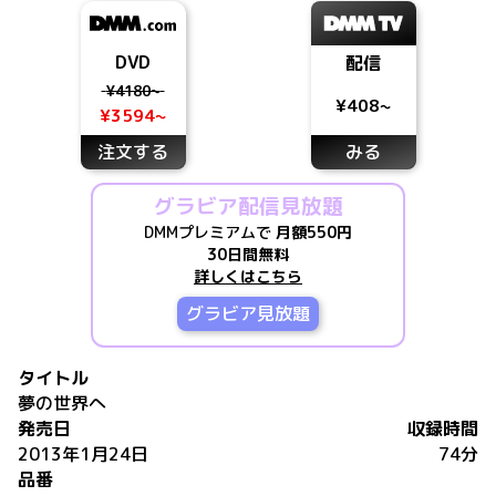
DVD
配信
¥4180~
¥408~
¥3594~
注文する
みる
グラビア配信見放題
DMMプレミアムで
月額550円
30日間無料
詳しくはこちら
グラビア見放題
タイトル
夢の世界へ
発売日
収録時間
2013年1月24日
74分
品番