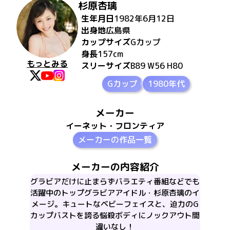
杉原杏璃
生年月日
1982年6月12日
出身地
広島県
カップサイズ
G
カップ
身長
157
cm
もっとみる
スリーサイズ
B89 W56 H80
Gカップ
1980年代
メーカー
イーネット・フロンティア
メーカーの作品一覧
メーカーの内容紹介
グラビアだけに止まらずバラエティ番組などでも
活躍中のトップグラビアアイドル・杉原杏璃のイ
メージ。キュートなベビーフェイスと、迫力のG
カップバストを誇る悩殺ボディにノックアウト間
違いなし！