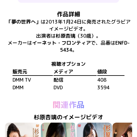
作品詳細
「
夢の世界へ
」
は
2013年1月24日
に
発売
された
グラビア
イメージビデオ
。
出演者は
杉原杏璃
（30歳）
。
メーカーは
イーネット・フロンティア
で、​
品番は
ENFD-
5434
。
視聴オプション
販売元
メディア
値段
DMM TV
配信
408
DMM
DVD
3594
関連作品
杉原杏璃のイメージビデオ