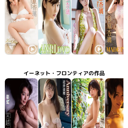
杉原杏璃
杉原杏璃
杉原杏璃
杉原杏
2017年6月20日
LCDV-40776
Last Kiss～杉原杏璃ファイナルイメージ
2016年8月20日
WBDV-0124
ANRI DVD
2015年10月20日
LCDV-40712
東京アンリ
MADE IN A
2015年7月
ENFD-56
イーネット・フロンティアの作品