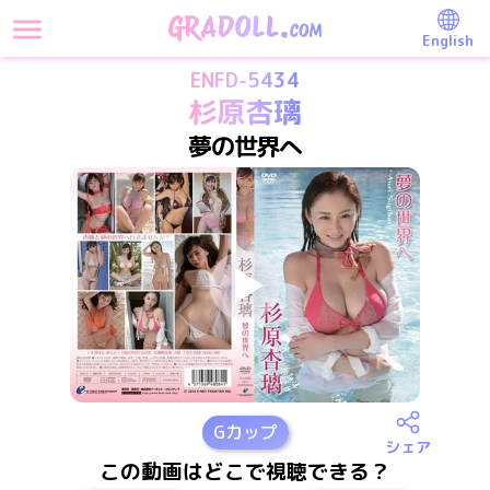
English
ENFD-5434
杉原杏璃
夢の世界へ
G
カップ
シェア
この動画はどこで視聴できる？