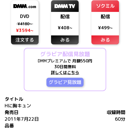
ソクミル
DVD
配信
配信
¥4180~
¥408~
¥499~
¥3594~
注文する
みる
みる
グラビア配信見放題
DMMプレミアムで
月額550円
30日間無料
詳しくはこちら
グラビア見放題
タイトル
Hに胸キュン
発売日
収録時間
2011年7月22日
60分
品番