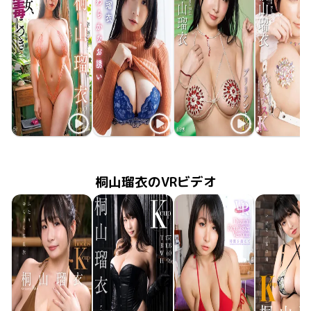
桐山瑠衣
桐山瑠衣
桐山瑠衣
桐山瑠
2026年5月27日
MMR-AZ618
その女、猛毒につき
やわらかなお誘い
2026年2月17日
FTBD-078
2025年11月10日
ブリリアントK
LCDV-41383
2025年9月
LCDV-41
桐山瑠衣のVRビデオ