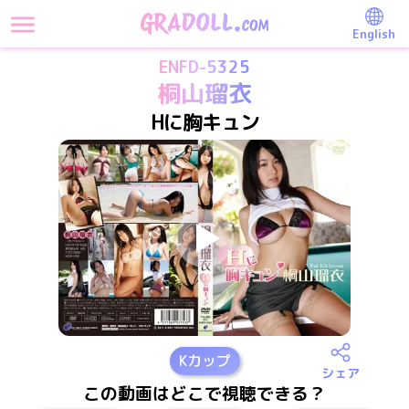
English
ENFD-5325
桐山瑠衣
Hに胸キュン
K
カップ
シェア
この動画はどこで視聴できる？