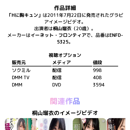
作品詳細
「
Hに胸キュン
」
は
2011年7月22日
に
発売
された
グラビ
アイメージビデオ
。
出演者は
桐山瑠衣
（20歳）
。
メーカーは
イーネット・フロンティア
で、​
品番は
ENFD-
5325
。
視聴オプション
販売元
メディア
値段
ソクミル
配信
998
DMM TV
配信
408
DMM
DVD
3594
関連作品
桐山瑠衣のイメージビデオ