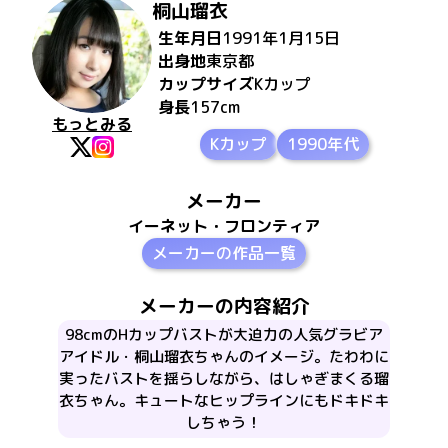
桐山瑠衣
生年月日
1991年1月15日
出身地
東京都
カップサイズ
K
カップ
身長
157
cm
もっとみる
Kカップ
1990年代
メーカー
イーネット・フロンティア
メーカーの作品一覧
メーカーの内容紹介
98cmのHカップバストが大迫力の人気グラビア
アイドル・桐山瑠衣ちゃんのイメージ。たわわに
実ったバストを揺らしながら、はしゃぎまくる瑠
衣ちゃん。キュートなヒップラインにもドキドキ
しちゃう！