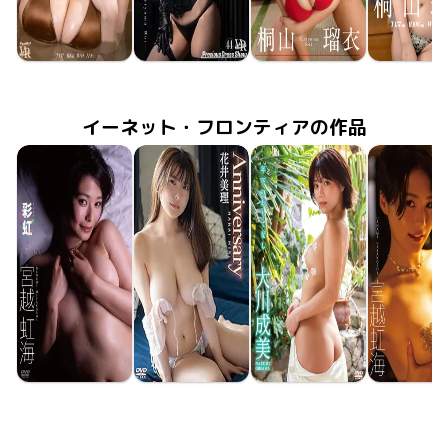
桐山瑠衣
桐山瑠衣
桐山瑠衣
桐山瑠
2025年4月4日
FAVI-335
ふたり、ゆらりら温泉旅
2025年3月7日
PDS-044
Precious Dress Show 44
2024年8月9日
FADRV-047
Digital Remaster Version 〜時間を超えて〜
いけない蜜
2023年12
FAVI-26
イーネット・フロンティアの作品
宮越虹海
花井美理
大川成美
宮越虹
2023年8月25日
ENFD-4394
彩虹
2023年6月23日
Anniversary
ENFD-5990
年下のおもてなし
2023年5月24日
ENFD-4391
2023年4月
ENFD-43
虹色