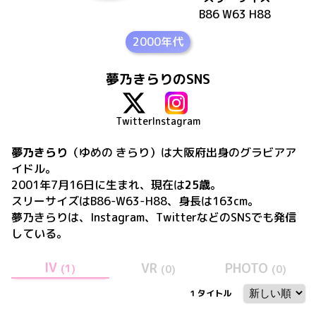
B86 W63 H88
2000年代
夢乃きらりのSNS
Twitter
Instagram
夢乃きらり
（ゆめの きらり）
は
大阪府出身の
グラビアア
イドル。
2001年7月16日
に生まれ、現在は
25歳
。
スリーサイズはB86-W63-H88、身長は163cm
。
夢乃きらり
は、
Instagram、Twitter
などのSNSでも発信
している。
IV
VR
PHOTO
(
1
)
(
0
)
(
0
)
1
タイトル