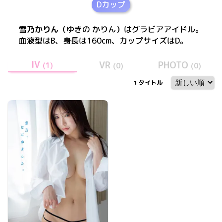
Dカップ
雪乃かりん
（ゆきの かりん）
は
グラビアアイドル。
血液型はB、身長は160cm、カップサイズはD
。
IV
VR
PHOTO
(
1
)
(
0
)
(
0
)
1
タイトル