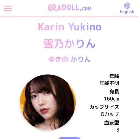
English
Karin Yukino
雪乃かりん
ゆきの かりん
年齢
年齢不明
身長
160
cm
カップサイズ
D
カップ
血液型
B