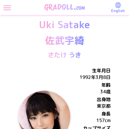
English
Uki Satake
佐武宇綺
さたけ うき
生年月日
1992年3月8日
年齢
34歳
出身地
東京都
身長
157
cm
カップサイズ