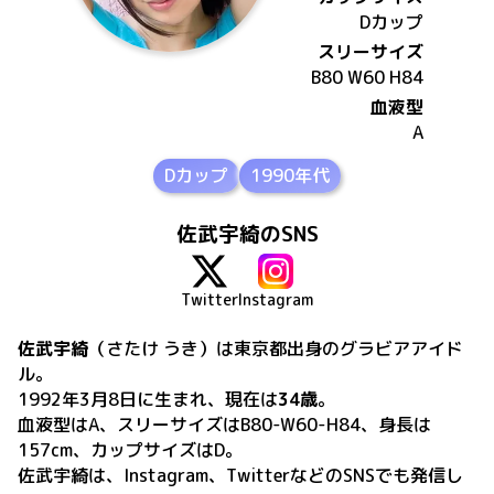
D
カップ
スリーサイズ
B80 W60 H84
血液型
A
Dカップ
1990年代
佐武宇綺のSNS
Twitter
Instagram
佐武宇綺
（さたけ うき）
は
東京都出身の
グラビアアイド
ル。
1992年3月8日
に生まれ、現在は
34歳
。
血液型はA、スリーサイズはB80-W60-H84、身長は
157cm、カップサイズはD
。
佐武宇綺
は、
Instagram、Twitter
などのSNSでも発信し