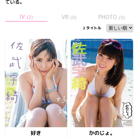
ている。
IV
VR
PHOTO
(
2
)
(
0
)
(
0
)
2
タイトル
好き
かのじょ。