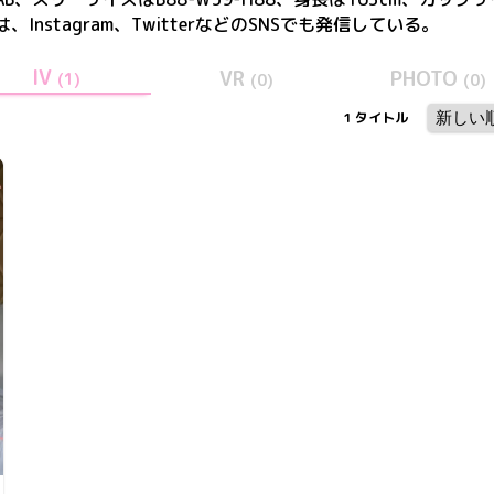
は、
Instagram、Twitter
などのSNSでも発信している。
IV
VR
PHOTO
(
1
)
(
0
)
(
0
)
1
タイトル