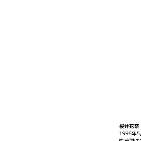
桜井花奈
1996年
血液型はA