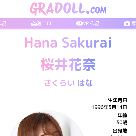
 作品
着エロ
VR 作品
Hana Sakurai
桜井花奈
さくらい はな
生年月日
1996年5月14日
年齢
30歳
出身地