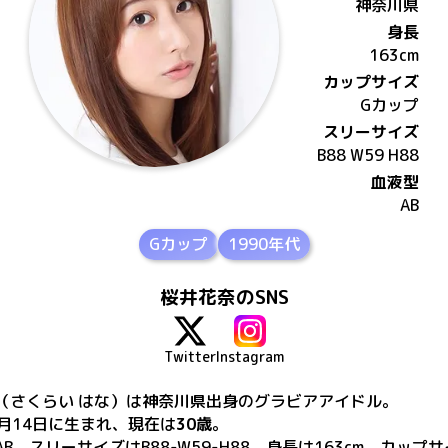
神奈川県
身長
163
cm
カップサイズ
G
カップ
スリーサイズ
B88 W59 H88
血液型
AB
Gカップ
1990年代
桜井花奈のSNS
Twitter
Instagram
（さくらい はな）
は
神奈川県出身の
グラビアアイドル。
5月14日
に生まれ、現在は
30歳
。
B、スリーサイズはB88-W59-H88、身長は163cm、カップ