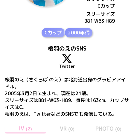
C
カップ
スリーサイズ
B81 W63 H89
Cカップ
2000年代
桜羽のえのSNS
Twitter
桜羽のえ
（さくらば のえ）
は
北海道出身の
グラビアアイ
ドル。
2005年3月2日
に生まれ、現在は
21歳
。
スリーサイズはB81-W63-H89、身長は163cm、カップサ
イズはC
。
桜羽のえ
は、
Twitter
などのSNSでも発信している。
IV
VR
PHOTO
(
2
)
(
0
)
(
0
)