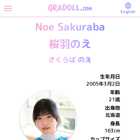
English
Noe Sakuraba
桜羽のえ
さくらば のえ
生年月日
2005年3月2日
年齢
21歳
出身地
北海道
身長
163
cm
カップサイズ