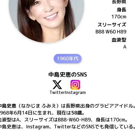
長野県
身長
170
cm
スリーサイズ
B88 W60 H89
血液型
A
1960年代
中島史恵のSNS
Twitter
Instagram
中島史恵
（なかじま ふみえ）
は
長野県出身の
グラビアアイドル
1968年6月14日
に生まれ、現在は
58歳
。
血液型はA、スリーサイズはB88-W60-H89、身長は170cm
。
中島史恵
は、
Instagram、Twitter
などのSNSでも発信している