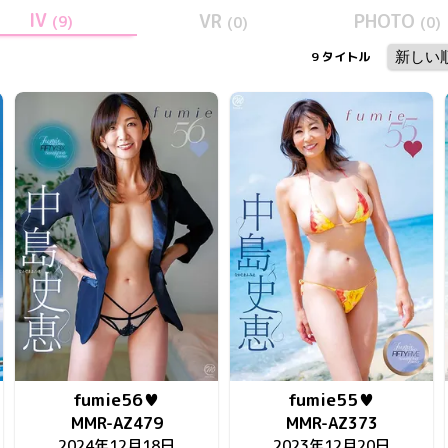
IV
VR
PHOTO
(
9
)
(
0
)
(
0
)
9
タイトル
fumie56♥
fumie55♥
MMR-AZ479
MMR-AZ373
2024年12月18日
2023年12月20日