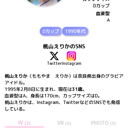
D
カップ
血液型
A
Dカップ
1990年代
桃山えりかのSNS
Twitter
Instagram
桃山えりか
（ももやま えりか）
は
奈良県出身の
グラビア
アイドル。
1995年2月8日
に生まれ、現在は
31歳
。
血液型はA、身長は170cm、カップサイズはD
。
桃山えりか
は、
Instagram、Twitter
などのSNSでも発信
している。
IV
VR
PHOTO
(
2
)
(
0
)
(
0
)