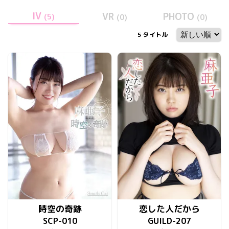
IV
VR
PHOTO
(
5
)
(
0
)
(
0
)
5
タイトル
時空の奇跡
恋した人だから
SCP-010
GUILD-207