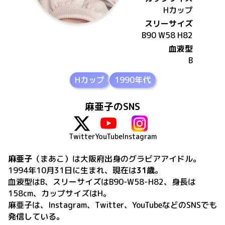
H
カップ
スリーサイズ
B90 W58 H82
血液型
B
Hカップ
1990年代
麻亜子のSNS
Twitter
YouTube
Instagram
麻亜子
（まあこ）
は
大阪府出身の
グラビアアイドル。
1994年10月31日
に生まれ、現在は
31歳
。
血液型はB、スリーサイズはB90-W58-H82、身長は
158cm、カップサイズはH
。
麻亜子
は、
Instagram、Twitter、YouTube
などのSNSでも
発信している。