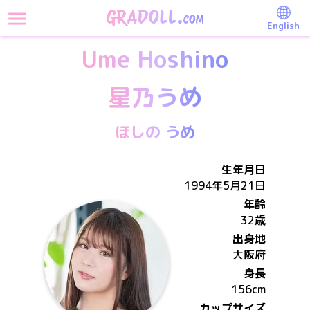
English
Ume Hoshino
星乃うめ
ほしの うめ
生年月日
1994年5月21日
年齢
32歳
出身地
大阪府
身長
156
cm
カップサイズ