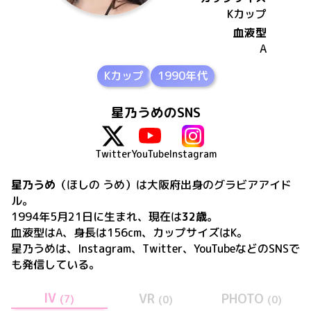
K
カップ
血液型
A
Kカップ
1990年代
星乃うめのSNS
Twitter
YouTube
Instagram
星乃うめ
（ほしの うめ）
は
大阪府出身の
グラビアアイド
ル。
1994年5月21日
に生まれ、現在は
32歳
。
血液型はA、身長は156cm、カップサイズはK
。
星乃うめ
は、
Instagram、Twitter、YouTube
などのSNSで
も発信している。
IV
VR
PHOTO
(
7
)
(
0
)
(
0
)