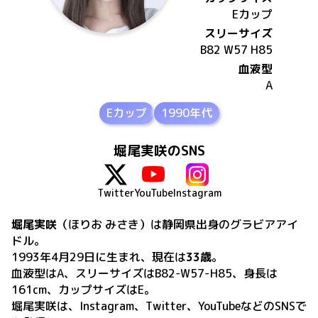
E
カップ
スリーサイズ
B82 W57 H85
血液型
A
Eカップ
1990年代
堀尾実咲のSNS
Twitter
YouTube
Instagram
堀尾実咲
（ほりお みさき）
は
静岡県出身の
グラビアアイ
ドル。
1993年4月29日
に生まれ、現在は
33歳
。
血液型はA、スリーサイズはB82-W57-H85、身長は
161cm、カップサイズはE
。
堀尾実咲
は、
Instagram、Twitter、YouTube
などのSNSで