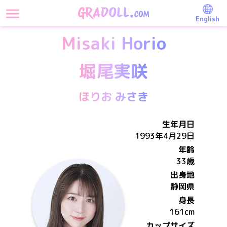
English
Misaki Horio
堀尾実咲
ほりお みさき
生年月日
1993年4月29日
年齢
33歳
出身地
静岡県
身長
161
cm
カップサイズ