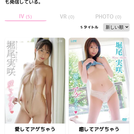
も発信している。
IV
VR
PHOTO
(
5
)
(
0
)
(
0
)
5
タイトル
愛してアゲちゃう
癒してアゲちゃう