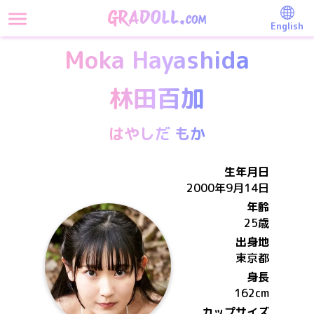
English
Moka Hayashida
林田百加
はやしだ もか
生年月日
2000年9月14日
年齢
25歳
出身地
東京都
身長
162
cm
カップサイズ