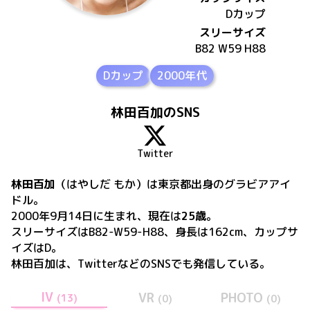
D
カップ
スリーサイズ
B82 W59 H88
Dカップ
2000年代
林田百加のSNS
Twitter
林田百加
（はやしだ もか）
は
東京都出身の
グラビアアイ
ドル。
2000年9月14日
に生まれ、現在は
25歳
。
スリーサイズはB82-W59-H88、身長は162cm、カップサ
イズはD
。
林田百加
は、
Twitter
などのSNSでも発信している。
IV
VR
PHOTO
(
13
)
(
0
)
(
0
)