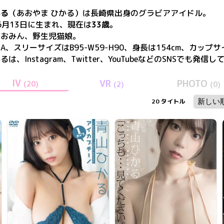
かる
（あおやま ひかる）
は
長崎県出身の
グラビアアイドル。
6月13日
に生まれ、現在は
33歳
。
あおみん、野生児猫娘
。
A、スリーサイズはB95-W59-H90、身長は154cm、カップサ
かる
は、
Instagram、Twitter、YouTube
などのSNSでも発信し
IV
VR
PHOTO
(
20
)
(
2
)
(
0
)
20
タイトル