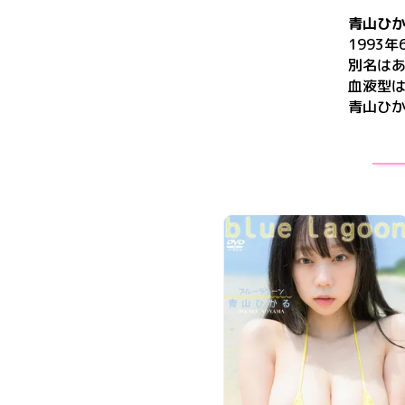
青山ひ
1993年
別名は
血液型は
青山ひ