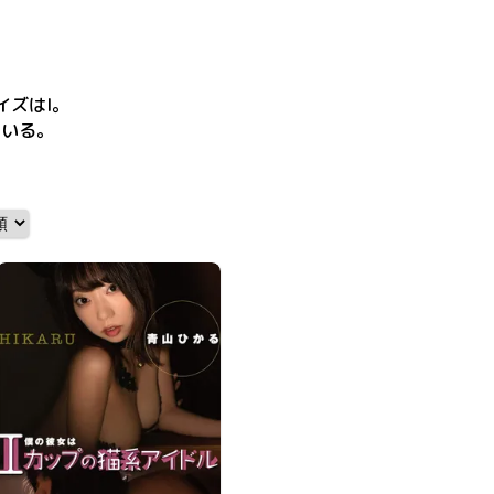
イズはI
。
ている。