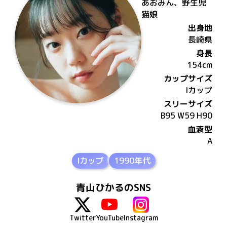
あおみん、野生児
猫娘
出身地
長崎県
身長
154
cm
カップサイズ
I
カップ
スリーサイズ
B95 W59 H90
血液型
A
Iカップ
1990年代
青山ひかるのSNS
Twitter
YouTube
Instagram