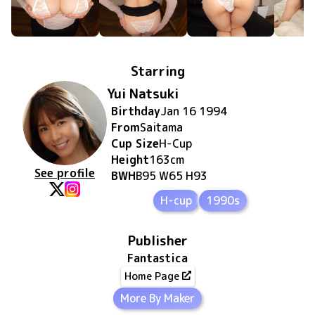
Starring
Yui Natsuki
Birthday
Jan 16 1994
From
Saitama
Cup Size
H
-Cup
Height
163
cm
See profile
BWH
B95 W65 H93
H-cup
1990s
Publisher
Fantastica
Home Page
More By Maker