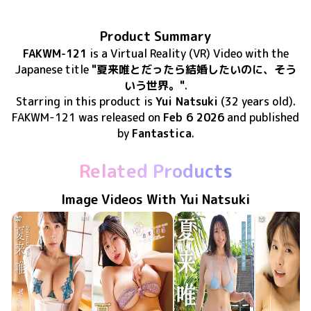
Product Summary
FAKWM-121
is
a Virtual Reality (VR) Video
with the
Japanese title
"夏来唯とだったら結婚したいのに、そう
いう世界。"
.
Starring in this product
is
Yui Natsuki
(32 years old)
.
FAKWM-121
was released
on
Feb 6 2026
and published
by
Fantastica
.
Related Products
Image Videos With Yui Natsuki