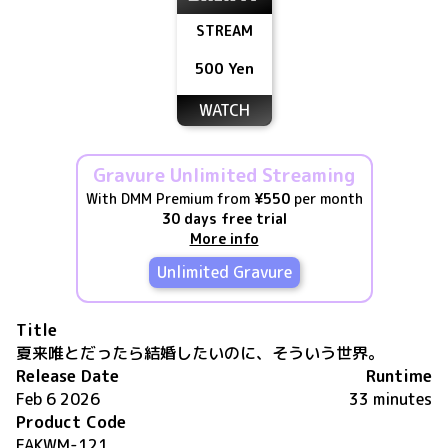
STREAM
500 Yen
WATCH
Gravure Unlimited Streaming
With DMM Premium from
¥550
per month
30 days free trial
More info
Unlimited Gravure
Title
夏来唯とだったら結婚したいのに、そういう世界。
Release Date
Runtime
Feb 6 2026
33 minutes
Product Code
FAKWM-121