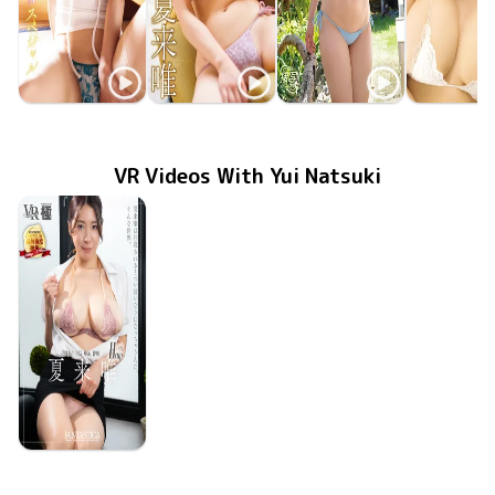
Yui Natsuki
Yui Natsuki
Yui Natsuki
Yui Natsu
ボディスペシャル
LCDV-41427
Jun 10 2026
MMR-AZ604
Mar 25 2026
恋する体温
Nov 25 2025
OME-682
ボクの彼女のバグった距離感
LCDV-41
Jul 10 20
VR Videos With Yui Natsuki
Yui Natsuki
FAKWM-123
Mar 6 2026
夏来唯は注意されるとつい言いなりになっちゃうんだ、そんな世界。