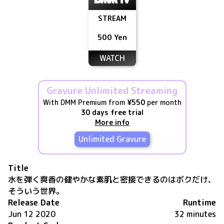
STREAM
500 Yen
WATCH
Gravure Unlimited Streaming
With DMM Premium from
¥550
per month
30 days free trial
More info
Unlimited Gravure
Title
水を弾く爽香の健やかな素肌と密接できるのはボクだけ、
そういう世界。
Release Date
Runtime
Jun 12 2020
32 minutes