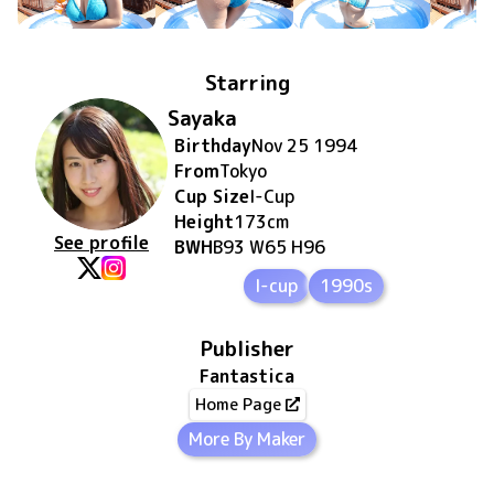
Starring
Sayaka
Birthday
Nov 25 1994
From
Tokyo
Cup Size
I
-Cup
Height
173
cm
See profile
BWH
B93 W65 H96
I-cup
1990s
Publisher
Fantastica
Home Page
More By Maker