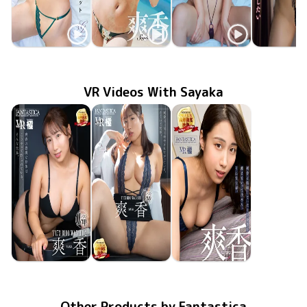
Sayaka
Sayaka
Sayaka
Sayaka
誘惑のシルエット
MMR-AZ591
Jan 28 2026
MMR-AZ509
晴れのち爽香
Mar 26 2025
TSDS-42911
Dec 20 2024
密着爽香
LCDV-41
Sep 20 20
VR Videos With Sayaka
Sayaka
Sayaka
Sayaka
FAKWM-124
Mar 20 2026
爽香の豊満な身体はこうやって作られている、そんな世界。
FAKWM-122
Feb 20 2026
爽香は上司に命令されたがっている、そういう世界。
FAKWM-054
Jun 19 2020
爽香と結婚して一生その身体を離さないって決めた、そんな世界。
Other Products by Fantastica