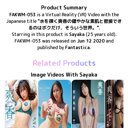
Product Summary
FAKWM-053
is
a Virtual Reality (VR) Video
with the
Japanese title
"水を弾く爽香の健やかな素肌と密接でき
るのはボクだけ、そういう世界。"
.
Starring in this product
is
Sayaka
(25 years old)
.
FAKWM-053
was released
on
Jun 12 2020
and
published by
Fantastica
.
Related Products
Image Videos With Sayaka