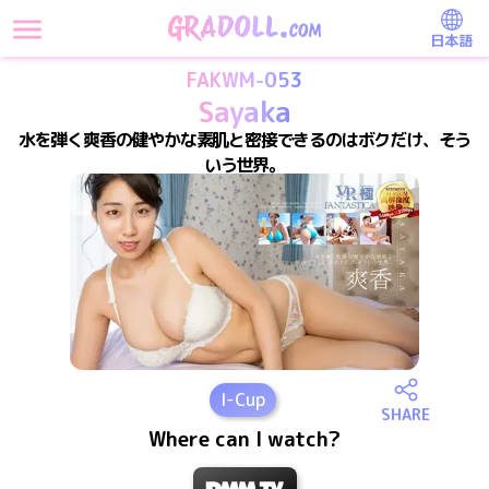
日本語
FAKWM-053
Sayaka
水を弾く爽香の健やかな素肌と密接できるのはボクだけ、そう
いう世界。
I
-Cup
SHARE
Where can I watch?