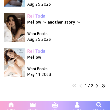
Aug 25 2023
Rei Toda
Mellow 〜 another story 〜
Wani Books
Aug 25 2023
Rei Toda
Mellow
Wani Books
May 11 2023
1
/
2
HOME
WORKS
18+
IDOLS
SEARCH