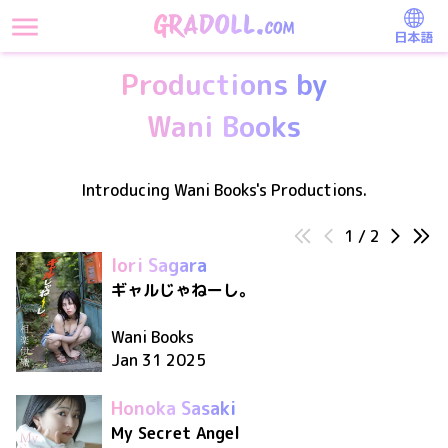
日本語
Productions by
Wani Books
Introducing Wani Books's Productions.
1
/
2
Iori Sagara
ギャルじゃねーし。
Wani Books
Jan 31 2025
Honoka Sasaki
My Secret Angel