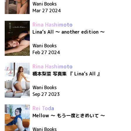
Wani Books
Mar 27 2024
Rina Hashimoto
Lina’s All 〜 another edition 〜
Wani Books
Feb 27 2024
Rina Hashimoto
橋本梨菜 写真集 『 Lina’s All 』
Wani Books
Sep 27 2023
Rei Toda
Mellow 〜 もう一度ときめいて 〜
Wani Books