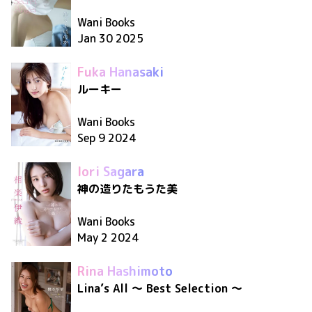
Wani Books
Jan 30 2025
Fuka Hanasaki
ルーキー
Wani Books
Sep 9 2024
Iori Sagara
神の造りたもうた美
Wani Books
May 2 2024
Rina Hashimoto
Lina’s All 〜 Best Selection 〜