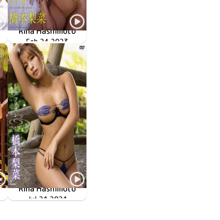
Rina Hashimoto
ダイヤモンドダスト
チョコより甘くて苦い
TSDS-42700
Feb 24 2023
Rina Hashimoto
TSDS-42542
Jul 21 2021
カフェオレ