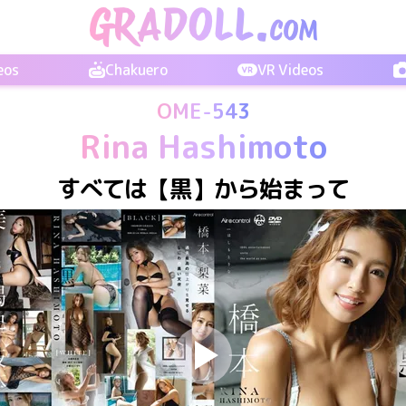
eos
Chakuero
VR Videos
OME-543
Rina Hashimoto
すべては【黒】から始まって