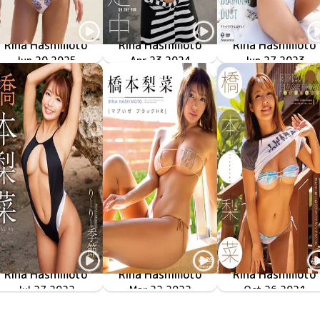
Rina Hashimoto
Rina Hashimoto
Rina Hashimoto
TSDS-42971
Jun 20 2025
SUNNY
橋本梨菜、逃走中
Apr 23 2024
OME-568
Jun 27 2023
OME-505
ブラック
Rina Hashimoto
Rina Hashimoto
Rina Hashimoto
りーりーの季節
MMR-AZ248
Jul 27 2022
マブいぜ ブラックHR
Mar 22 2022
OME-427
わがままブラック
Oct 26 2021
OME-407