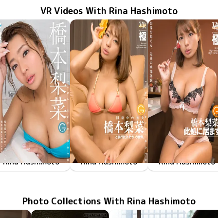
VR Videos With Rina Hashimoto
Rina Hashimoto
Rina Hashimoto
Rina Hashimoto
FAKWM-016
Apr 5 2019
褐色肌のグラビアアイドルと運動したりお風呂に入ったりする幸せな日常、そんな世界。
FAKWM-014
Mar 22 2019
同棲中の彼女と旅行気分、そういう世界
Mar 15 2019
FAKCM-008
橋本梨菜
Photo Collections With Rina Hashimoto