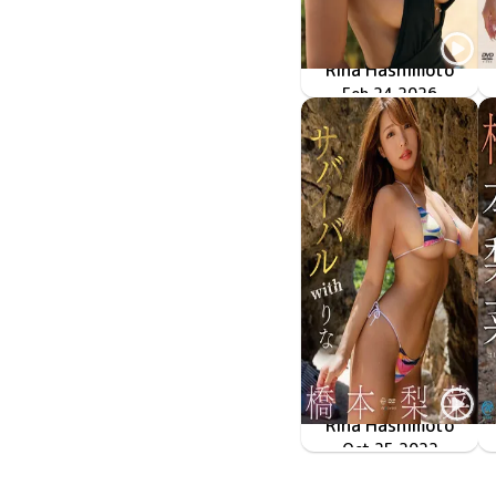
Rina Hashimoto
カイマナエレエレ
Feb 24 2026
OME-692
Rina Hashimoto
サバイバル with りな
Oct 25 2022
OME-461