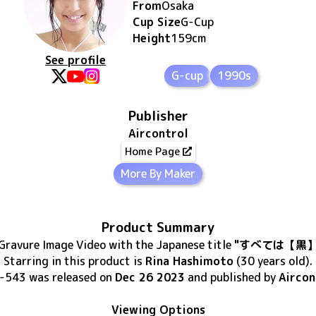
From
Osaka
Cup Size
G
-Cup
Height
159
cm
See profile
G-cup
1990s
Publisher
Aircontrol
Home Page
More By Maker
Product Summary
Gravure Image Video
with the Japanese title
"すべては【黒
Starring in this product
is
Rina Hashimoto
(30 years old)
.
-543
was released
on
Dec 26 2023
and published by
Aircon
Viewing Options