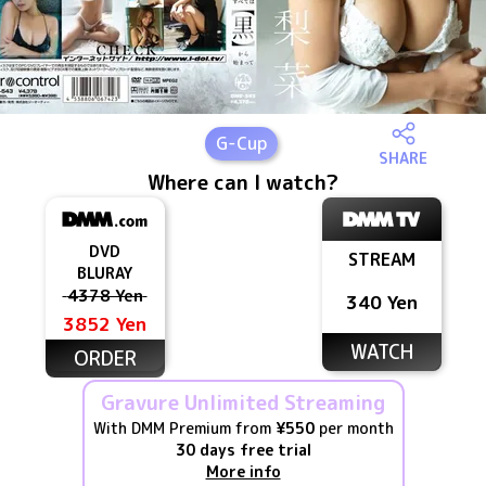
G
-Cup
SHARE
Where can I watch?
DVD
STREAM
BLURAY
4378 Yen
340 Yen
3852 Yen
WATCH
ORDER
Gravure Unlimited Streaming
With DMM Premium from
¥550
per month
30 days free trial
More info