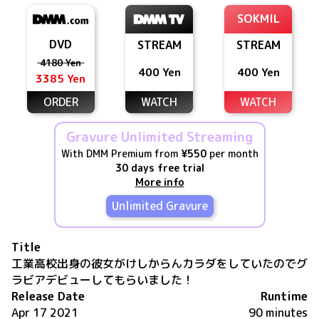
SOKMIL
DVD
STREAM
STREAM
4180 Yen
400 Yen
400 Yen
3385 Yen
ORDER
WATCH
WATCH
Gravure Unlimited Streaming
With DMM Premium from
¥550
per month
30 days free trial
More info
Unlimited Gravure
Title
工業高校出身の彼女がけしからんカラダをしていたのでグ
ラビアデビューしてもらいました！
Release Date
Runtime
Apr 17 2021
90 minutes