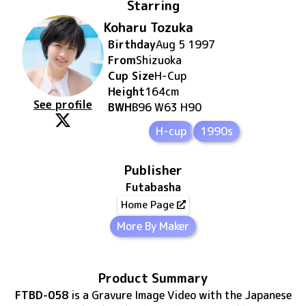
Starring
Koharu Tozuka
Birthday
Aug 5 1997
From
Shizuoka
Cup Size
H
-Cup
Height
164
cm
See profile
BWH
B96 W63 H90
H-cup
1990s
Publisher
Futabasha
Home Page
More By Maker
Product Summary
FTBD-058
is
a Gravure Image Video
with the Japanese