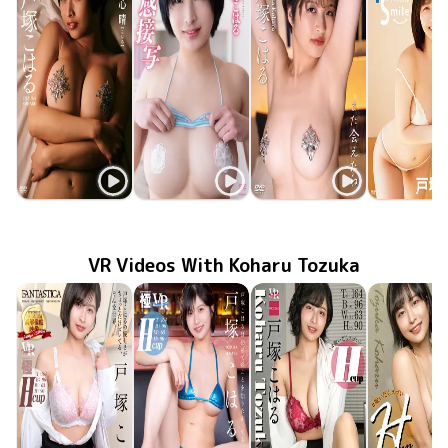
Koharu Tozuka
Koharu Tozuka
Koharu Tozuka
Koharu To
LCYV-41400
Jan 10 2026
心晴
TSDS-42982
Jun 20 2025
肉感接写
LCDV-41295
また会えたね
Jul 20 2024
Thanks Sm
SBVD-04
May 27 20
VR Videos With Koharu Tozuka