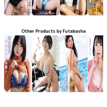
Koharu Tozuka
Koharu Tozuka
Koharu Tozuka
Koharu To
FAKWM-116
Jun 27 2025
戸塚こはるの優しさがちょっとだけズレてる、そんな世界。
FAKWM-115
Jun 13 2025
戸塚こはるは初めてのことを知りたがってる、そういう世界。
FAPRO-099
Feb 11 2022
Stop! Look! Listen!
FAPRO-0
Jan 28 20
Other Products by Futabasha
Rui Kiriyama
Yoshino Chitose
Mizuho Uchida
Mai Nishi
やわらかなお誘い
Feb 17 2026
FTBD-078
夢中でよしの
Jul 17 2024
FTBD-075
Jan 17 2024
FTBD-074
二人の夏
人妻まいラ
Apr 17 20
FTBD-0