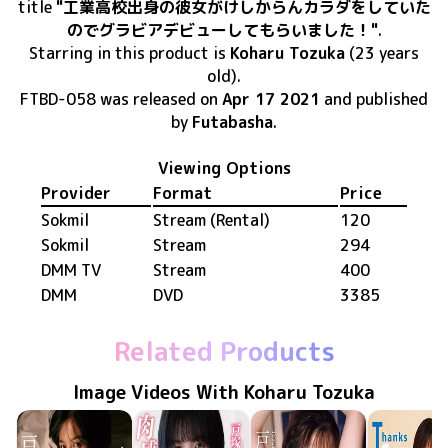
title
"工業高校出身の彼女がけしからんカラダをしていた
のでグラビアデビューしてもらいました！"
.
Starring in this product
is
Koharu Tozuka
(23 years
old)
.
FTBD-058
was released
on
Apr 17 2021
and published
by
Futabasha
.
Viewing Options
Provider
Format
Price
Sokmil
Stream (Rental)
120
Sokmil
Stream
294
DMM TV
Stream
400
DMM
DVD
3385
Related Products
Image Videos With Koharu Tozuka