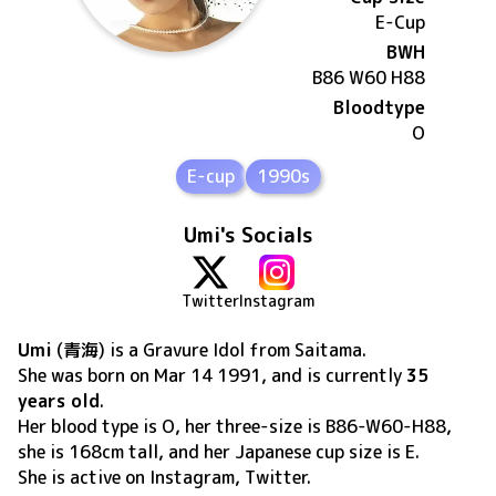
E
-Cup
BWH
B86 W60 H88
Bloodtype
O
E-cup
1990s
Umi's Socials
Twitter
Instagram
Umi
(
青海
) is a Gravure Idol
from Saitama
.
She was born on
Mar 14 1991
, and is currently
35
years old
.
Her blood type is O, her three-size is B86-W60-H88,
she is 168cm tall, and her Japanese cup size is E
.
She is active on
Instagram, Twitter
.