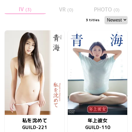
IV
VR
PHOTO
(
3
)
(
0
)
(
0
)
3
titles
私を沈めて
年上彼女
GUILD-221
GUILD-110