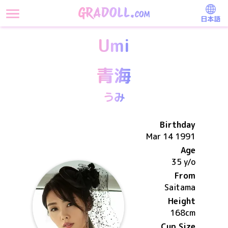
日本語
Umi
青海
うみ
Birthday
Mar 14 1991
Age
35 y/o
From
Saitama
Height
168
cm
Cup Size