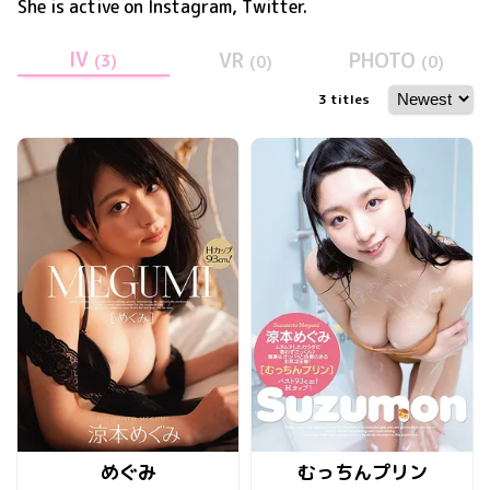
She is active on
Instagram, Twitter
.
IV
VR
PHOTO
(
3
)
(
0
)
(
0
)
3
titles
めぐみ
むっちんプリン