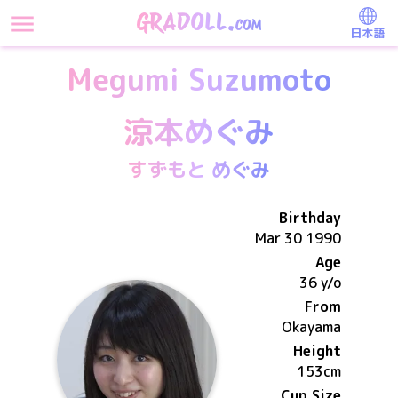
日本語
Megumi Suzumoto
涼本めぐみ
すずもと めぐみ
Birthday
Mar 30 1990
Age
36 y/o
From
Okayama
Height
153
cm
Cup Size