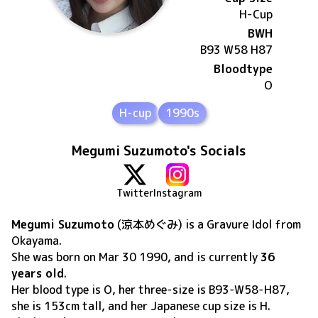
H
-Cup
BWH
B93 W58 H87
Bloodtype
O
H-cup
1990s
Megumi Suzumoto's Socials
Twitter
Instagram
Megumi Suzumoto
(
涼本めぐみ
) is a Gravure Idol
from
Okayama
.
She was born on
Mar 30 1990
, and is currently
36
years old
.
Her blood type is O, her three-size is B93-W58-H87,
she is 153cm tall, and her Japanese cup size is H
.