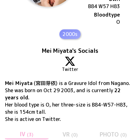
B84 W57 H83
Bloodtype
O
2000s
Mei Miyata's Socials
Twitter
Mei Miyata
(
宮田芽依
) is a Gravure Idol
from Nagano
.
She was born on
Oct 29 2003
, and is currently
22
years old
.
Her blood type is O, her three-size is B84-W57-H83,
she is 154cm tall
.
She is active on
Twitter
.
IV
VR
PHOTO
(
3
)
(
0
)
(
0
)