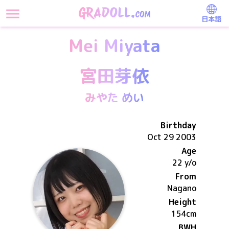
日本語
Mei Miyata
宮田芽依
みやた めい
Birthday
Oct 29 2003
Age
22 y/o
From
Nagano
Height
154
cm
BWH